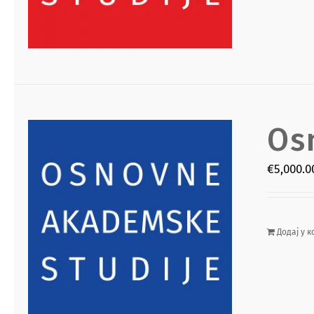
Os
€
5,000.0
Додај у к