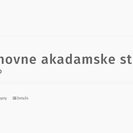
novne akadamske st
0
орпу
Details