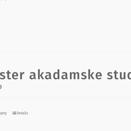
ster akadamske stud
0
орпу
Details