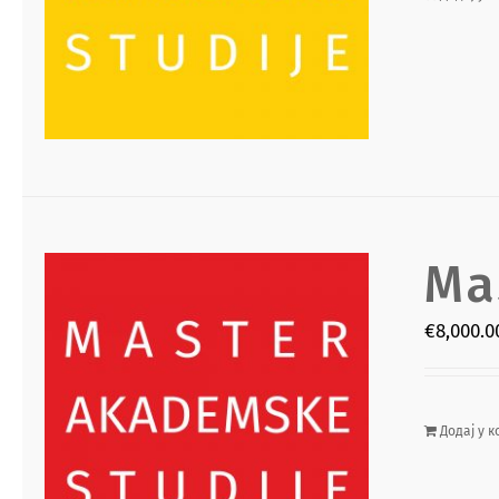
Ma
€
8,000.0
Додај у к