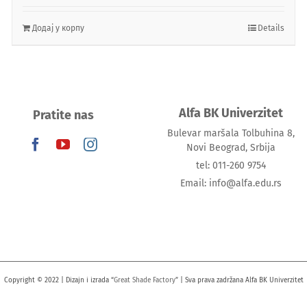
Додај у корпу
Details
Alfa BK Univerzitet
Pratite nas
Bulevar maršala Tolbuhina 8,
Novi Beograd, Srbija
tel: 011-260 9754
Email: info@alfa.edu.rs
Copyright © 2022 | Dizajn i izrada “
Great Shade Factory
” | Sva prava zadržana Alfa BK Univerzitet