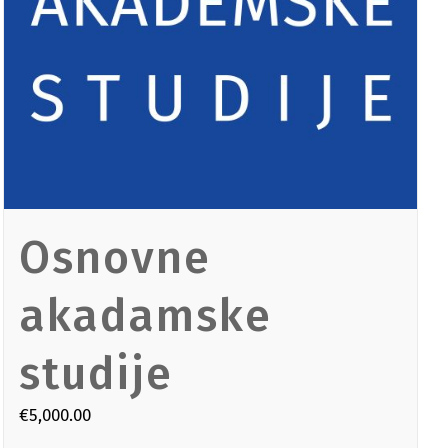
INSTITUT „PETAR KARIĆ“
Osnovne
akadamske
studije
€
5,000.00