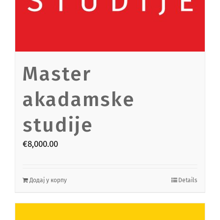
Master
akadamske
studije
€
8,000.00
Додај у корпу
Details