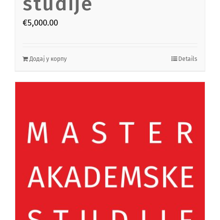
studije
€
5,000.00
Додај у корпу
Details