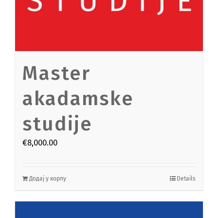
Master
akadamske
studije
€
8,000.00
Додај у корпу
Details