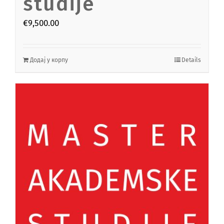
studije
€
9,500.00
Додај у корпу
Details