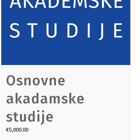
INSTITUT „PETAR KARIĆ“
Osnovne
akadamske
studije
€
5,000.00