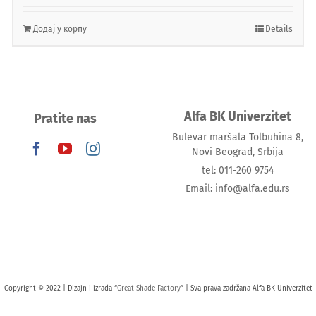
Додај у корпу
Details
Alfa BK Univerzitet
Pratite nas
Bulevar maršala Tolbuhina 8,
Novi Beograd, Srbija
tel: 011-260 9754
Email: info@alfa.edu.rs
Copyright © 2022 | Dizajn i izrada “
Great Shade Factory
” | Sva prava zadržana Alfa BK Univerzitet