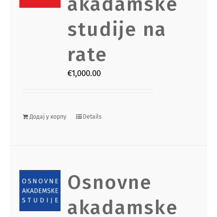
akadamske
studije na
rate
€
1,000.00
Додај у корпу
Details
Osnovne
akadamske