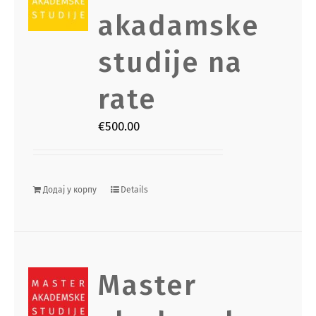
akadamske
studije na
rate
€
500.00
Додај у корпу
Details
Master