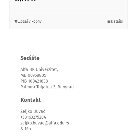
Додај у корпу
Details
Sedište
Alfa BK Univerzitet,
MB 06968805
PIB 100421838
Palmira Toljatija 3, Beograd
Kontakt
Željko Buvač
+38163275284
zeljko.buvac@alfa.edu.rs
8-16h