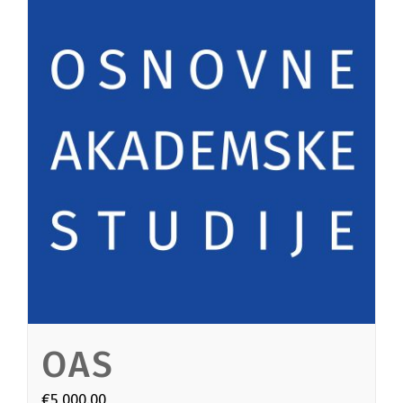
OAS
€
5,000.00