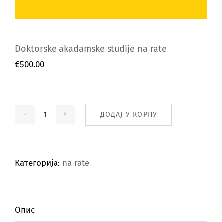
Doktorske akadamske studije na rate
€
500.00
ДОДАЈ У КОРПУ
Doktorske
akadamske
studije
na
Категорија:
na rate
rate
количина
Опис