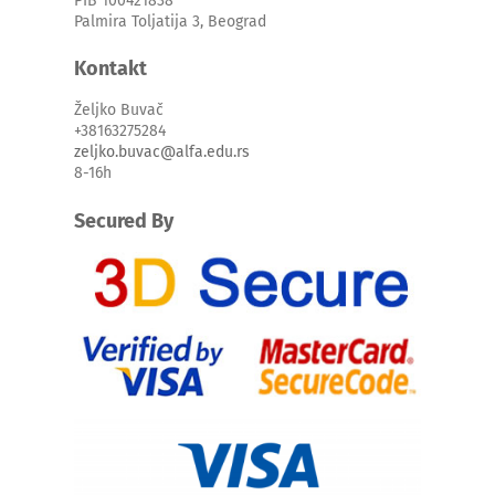
PIB 100421838
Palmira Toljatija 3, Beograd
Kontakt
Željko Buvač
+38163275284
zeljko.buvac@alfa.edu.rs
8-16h
Secured By