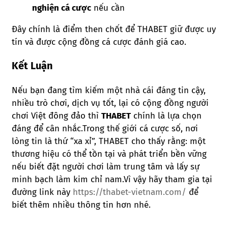
nghiện cá cược
nếu cần
Đây chính là điểm then chốt để THABET giữ được uy
tín và được cộng đồng cá cược đánh giá cao.
Kết Luận
Nếu bạn đang tìm kiếm một nhà cái đáng tin cậy,
nhiều trò chơi, dịch vụ tốt, lại có cộng đồng người
chơi Việt đông đảo thì
THABET
chính là lựa chọn
đáng để cân nhắc.Trong thế giới cá cược số, nơi
lòng tin là thứ “xa xỉ”, THABET cho thấy rằng: một
thương hiệu có thể tồn tại và phát triển bền vững
nếu biết đặt người chơi làm trung tâm và lấy sự
minh bạch làm kim chỉ nam.Vì vậy hãy tham gia tại
đường link này
https://thabet-vietnam.com/
để
biết thêm nhiều thông tin hơn nhé.