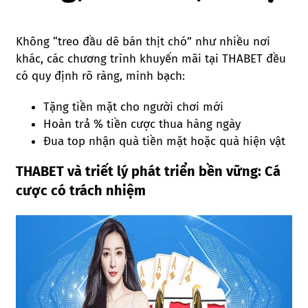
Không “treo đầu dê bán thịt chó” như nhiều nơi
khác, các chương trình khuyến mãi tại THABET đều
có quy định rõ ràng, minh bạch:
Tặng tiền mặt cho người chơi mới
Hoàn trả % tiền cược thua hàng ngày
Đua top nhận quà tiền mặt hoặc quà hiện vật
THABET và triết lý phát triển bền vững: Cá
cược có trách nhiệm