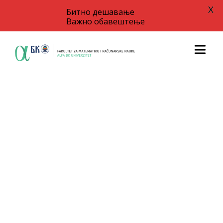
Skip
X
Битно дешавање
ALFA BK UNIVERZITET
Toggle
to
Важно обавештење
content
Navigation
POČETNA
Togg
E-STUDENT
Navi
E-LEARNING
ALFA BK
E-ZAPOSLENI
NASLOVN
011 260 9754
STUDIJE
info@alfa.edu.rs
UPIS
NASTAVA
O FAKULT