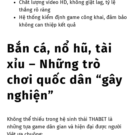
Chất lượng video HD, không giật lag, tỷ lệ
thắng rõ ràng
Hệ thống kiểm định game công khai, đảm bảo
không can thiệp kết quả
Bắn cá, nổ hũ, tài
xỉu – Những trò
chơi quốc dân “gây
nghiện”
Không thể thiếu trong hệ sinh thái THABET là
những tựa game dân gian và hiện đại được người
Việt ưa chuộng: