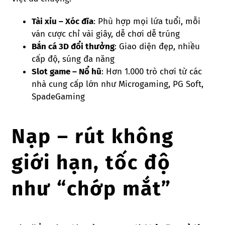
Tài xỉu – Xóc đĩa
: Phù hợp mọi lứa tuổi, mỗi
ván cược chỉ vài giây, dễ chơi dễ trúng
Bắn cá 3D đổi thưởng
: Giao diện đẹp, nhiều
cấp độ, súng đa năng
Slot game – Nổ hũ
: Hơn 1.000 trò chơi từ các
nhà cung cấp lớn như Microgaming, PG Soft,
SpadeGaming
Nạp – rút không
giới hạn, tốc độ
như “chớp mắt”