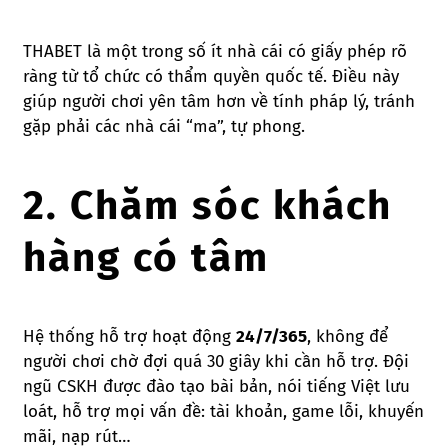
THABET là một trong số ít nhà cái có giấy phép rõ
ràng từ tổ chức có thẩm quyền quốc tế. Điều này
giúp người chơi yên tâm hơn về tính pháp lý, tránh
gặp phải các nhà cái “ma”, tự phong.
2. Chăm sóc khách
hàng có tâm
Hệ thống hỗ trợ hoạt động
24/7/365
, không để
người chơi chờ đợi quá 30 giây khi cần hỗ trợ. Đội
ngũ CSKH được đào tạo bài bản, nói tiếng Việt lưu
loát, hỗ trợ mọi vấn đề: tài khoản, game lỗi, khuyến
mãi, nạp rút…