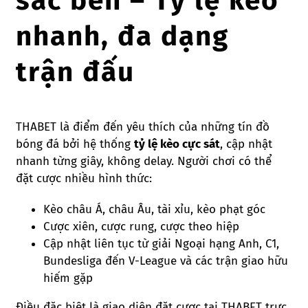
sắc bén – Tỷ lệ kèo
nhanh, đa dạng
trận đấu
THABET là điểm đến yêu thích của những tín đồ
bóng đá bởi hệ thống
tỷ lệ kèo cực sát
, cập nhật
nhanh từng giây, không delay. Người chơi có thể
đặt cược nhiều hình thức:
Kèo châu Á, châu Âu, tài xỉu, kèo phạt góc
Cược xiên, cược rung, cược theo hiệp
Cập nhật liên tục từ giải Ngoại hạng Anh, C1,
Bundesliga đến V-League và các trận giao hữu
hiếm gặp
Điều đặc biệt là giao diện đặt cược tại THABET trực