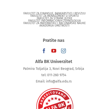
FAKULTET ZA FINANSIJE, BANKARSTVO I REVIZIJU
FAKULTET ZA MENADŽMENT U SPORTU
FAKULTET ZA STRANE JEZIKE
FAKULTET INFORMACIONIH TEHNOLOGIJA
FAKULTET ZA MATEMATIKU I RAČUNARSKE NAUKE
AKADEMIJA UMETNOSTI
Pratite nas
Alfa BK Univerzitet
Palmira Toljatija 3, Novi Beograd, Srbija
tel: 011-260 9754
Email: info@alfa.edu.rs