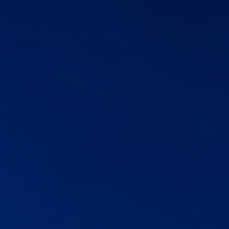
INSTITUT „PETAR KARIĆ“