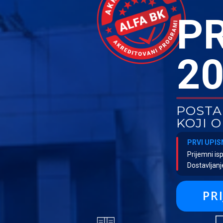
P
20
POSTA
KOJI 
PRVI UPIS
Prijemni is
Dostavljan
PRI