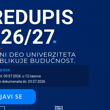
REDUPIS
.
26/27
NI DEO UNIVERZITETA
OBLIKUJE BUDUĆNOST.
NI ROK
pit: 09.07.2026. u 12 časova
je dokumenata do: 03.07.2026.
JAVI SE