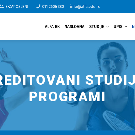
E-ZAPOSLENI
011 2606 380
info@alfa.edu.rs
ALFA BK
NASLOVNA
STUDIJE
UPIS
N
REDITOVANI STUDIJ
PROGRAMI