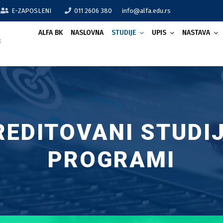
E-ZAPOSLENI
011 2606 380
info@alfa.edu.rs
ALFA BK
NASLOVNA
STUDIJE
UPIS
NASTAVA
REDITOVANI STUDIJ
PROGRAMI