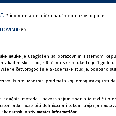
T:
Prirodno-matematičko naučno-obrazovno polje
ODOVIMA:
60
rske nauke
je usaglašen sa obrazovnim sistemom Republ
 akademske studije Računarske nauke traju 1 godinu (
vršene četvorogodišnje akademske studije, odnosno stud
i veliki broj izbornih predmeta koji omogućavaju stude
m naučnih metoda i povezivanjem znanja iz različitih o
aster rada može biti definisana i tokom trajanja nasta
e akademski naziv
master informatičar
.