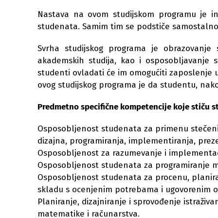
Nastava na ovom studijskom programu je inte
studenata. Samim tim se podstiče samostalnos
Svrha studijskog programa je obrazovanje 
akademskih studija, kao i osposobljavanje 
studenti ovladati će im omogućiti zaposlenje
ovog studijskog programa je da studentu, nak
Predmetno specifične kompetencije koje stiču s
Osposobljenost studenata za primenu stečenih
dizajna, programiranja, implementiranja, preze
Osposobljenost za razumevanje i implementaci
Osposobljenost studenata za programiranje mi
Osposobljenost studenata za procenu, planiran
skladu s ocenjenim potrebama i ugovorenim 
Planiranje, dizajniranje i sprovođenje istraživa
matematike i računarstva.