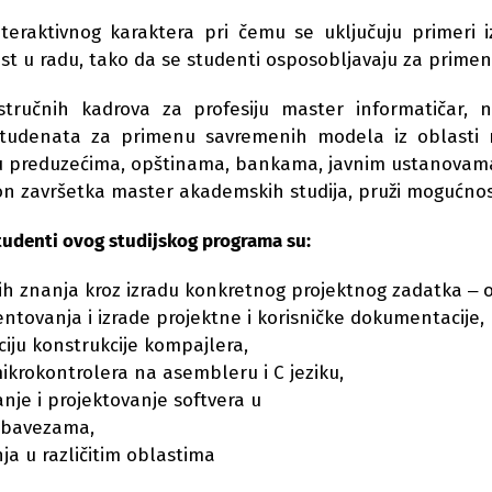
raktivnog karaktera pri čemu se uključuju primeri iz p
t u radu, tako da se studenti osposobljavaju za primen
stručnih kadrova za profesiju master informatičar,
studenata za primenu savremenih modela iz oblasti 
 u preduzećima, opštinama, bankama, javnim ustanovama, 
on završetka master akademskih studija, pruži mogućnos
tudenti ovog studijskog programa su:
 znanja kroz izradu konkretnog projektnog zadatka ‒ o
ntovanja i izrade projektne i korisničke dokumentacije,
ju konstrukcije kompajlera,
krokontrolera na asembleru i C jeziku,
je i projektovanje softvera u
obavezama,
nja u različitim oblastima