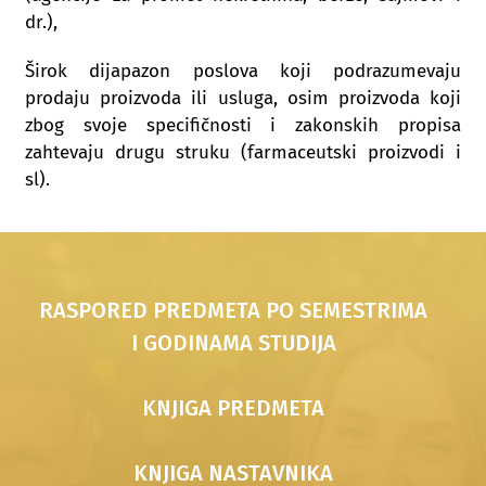
dr.),
Širok dijapazon poslova koji podrazumevaju
prodaju proizvoda ili usluga, osim proizvoda koji
zbog svoje specifičnosti i zakonskih propisa
zahtevaju drugu struku (farmaceutski proizvodi i
sl).
RASPORED PREDMETA PO SEMESTRIMA
I GODINAMA STUDIJA
KNJIGA PREDMETA
KNJIGA NASTAVNIKA