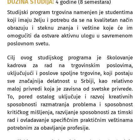
DUŽINA STUDIJA:
4 godine (8 semestara)
Studijski program trgovina namenjen je studentima
koji imaju želju i potrebu da se na kvalitetan način
obrazuju i steknu znanja i veštine koje će im
omogućiti da ostvare aktivnu ulogu u savremenom
poslovnom svetu.
Cilj ovog studijskog programa je školovanje
kadrova za rad na trgovinskim poslovima,
uključujući i poslove spoljne trgovine, koji postaju
sve značajnija delatnost u Srbiji, kao relativno
maloj privredi koja je zavisna od svetske privrede.
To, pored ostalog uključuje i razvoj kreativnih
sposobnosti razmatranja problema i sposobnost
kritičkog mišljenja, razvijanje sposobnosti za timski
rad i ovladavanje specifičnim praktičnim veštinama
potrebnim za obavljanje profesije.