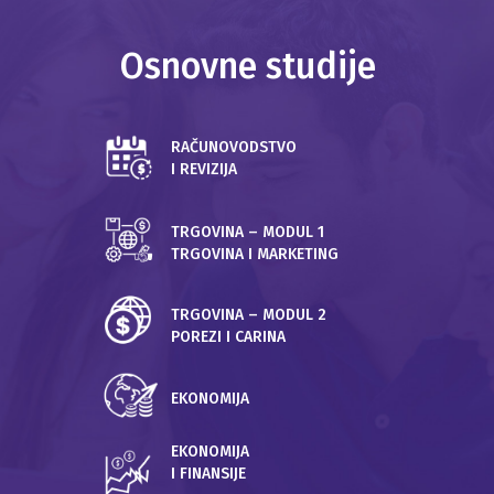
Osnovne studije
O FAKULTETU
KONTAKT
RAČUNOVODSTVO
I REVIZIJA
TRGOVINA – MODUL 1
TRGOVINA I MARKETING
TRGOVINA – MODUL 2
POREZI I CARINA
EKONOMIJA
EKONOMIJA
I FINANSIJE