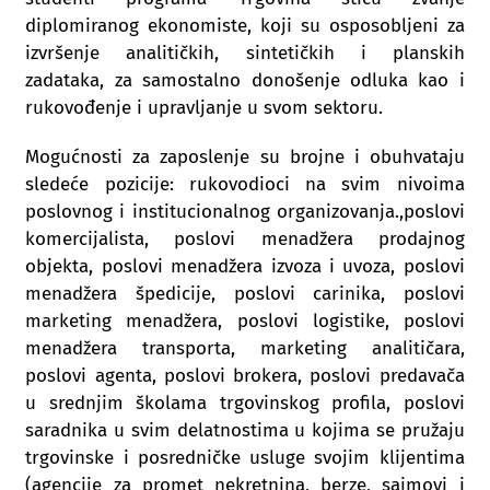
diplomiranog ekonomiste, koji su osposobljeni za
izvršenje analitičkih, sintetičkih i planskih
zadataka, za samostalno donošenje odluka kao i
rukovođenje i upravljanje u svom sektoru.
Mogućnosti za zaposlenje su brojne i obuhvataju
sledeće pozicije: rukovodioci na svim nivoima
poslovnog i institucionalnog organizovanja.,poslovi
komercijalista, poslovi menadžera prodajnog
objekta, poslovi menadžera izvoza i uvoza, poslovi
menadžera špedicije, poslovi carinika, poslovi
marketing menadžera, poslovi logistike, poslovi
menadžera transporta, marketing analitičara,
poslovi agenta, poslovi brokera, poslovi predavača
u srednjim školama trgovinskog profila, poslovi
saradnika u svim delatnostima u kojima se pružaju
trgovinske i posredničke usluge svojim klijentima
(agencije za promet nekretnina, berze, sajmovi i