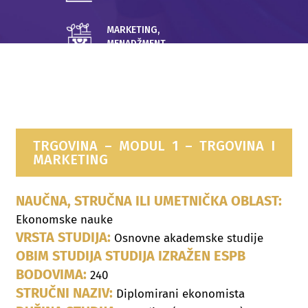
MARKETING,
MENADŽMENT
i TRGOVINA
TRGOVINA – MODUL 1 – TRGOVINA I
MARKETING
NAUČNA, STRUČNA ILI UMETNIČKA OBLAST:
Ekonomske nauke
VRSTA STUDIJA:
Osnovne akademske studije
OBIM STUDIJA STUDIJA IZRAŽEN ESPB
BODOVIMA:
240
STRUČNI NAZIV:
Diplomirani ekonomista