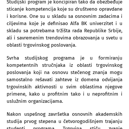
Studijski program je koncipiran tako da obezbeđuje
sticanje kompetencija koje su društveno opravdane
i korisne. One su u skladu sa osnovnim zadacima i
ciljevima koje je definisao Alfa BK univerzitet i u
skladu sa potrebama tržišta rada Republike Srbije,
ali i savremenim trendovima obrazovanja u svetu u
oblasti trgovinskog poslovanja.
Svrha studijskog programa je u formiranju
kompetentnih stručnjaka iz oblasti trgovinskog
poslovanja koji na osnovu stečenog znanja mogu
samostalno rešavati zahteve iz domena odvijanja
trgovinskih aktivnosti u svim oblastima njegove
primene, kako u profitnim tako i u neprofitnim i
uslužnim organizacijama.
Nakon uspešnog završetka osnovnih akademskih
studija prvog stepena u četvorogodišnjem trajanju
studenti programa Trgovina stiču zvanje