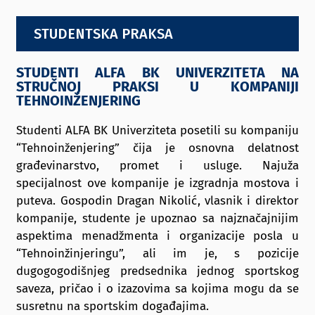
STUDENTSKA PRAKSA
O FAKULTETU
STUDENTI ALFA BK UNIVERZITETA NA
KONTAKT
STRUČNOJ PRAKSI U KOMPANIJI
TEHNOINŽENJERING
Studenti ALFA BK Univerziteta posetili su kompaniju
“Tehnoinženjering” čija je osnovna delatnost
građevinarstvo, promet i usluge. Najuža
specijalnost ove kompanije je izgradnja mostova i
puteva. Gospodin Dragan Nikolić, vlasnik i direktor
kompanije, studente je upoznao sa najznačajnijim
aspektima menadžmenta i organizacije posla u
“Tehnoinžinjeringu”, ali im je, s pozicije
dugogogodišnjeg predsednika jednog sportskog
saveza, pričao i o izazovima sa kojima mogu da se
susretnu na sportskim događajima.