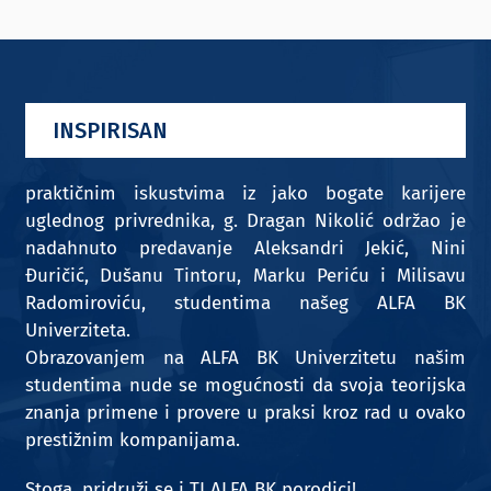
INSPIRISAN
praktičnim iskustvima iz jako bogate karijere
uglednog privrednika, g. Dragan Nikolić održao je
nadahnuto predavanje Aleksandri Jekić, Nini
Đuričić, Dušanu Tintoru, Marku Periću i Milisavu
Radomiroviću, studentima našeg ALFA BK
Univerziteta.
Obrazovanjem na ALFA BK Univerzitetu našim
studentima nude se mogućnosti da svoja teorijska
znanja primene i provere u praksi kroz rad u ovako
prestižnim kompanijama.
Stoga, pridruži se i TI ALFA BK porodici!