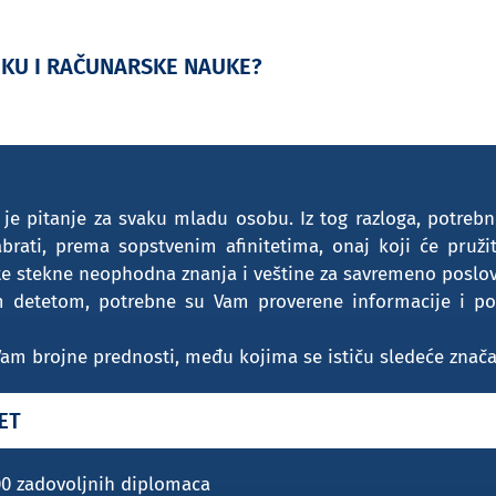
IKU I RAČUNARSKE NAUKE?
je pitanje za svaku mladu osobu. Iz tog razloga, potrebn
abrati, prema sopstvenim afinitetima, onaj koji će pruž
ete stekne neophodna znanja i veštine za savremeno poslo
im detetom, potrebne su Vam proverene informacije i po
i Vam brojne prednosti, među kojima se ističu sledeće znača
ET
000 zadovoljnih diplomaca