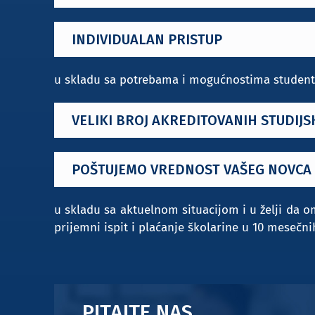
INDIVIDUALAN PRISTUP
u skladu sa potrebama i mogućnostima studen
VELIKI BROJ AKREDITOVANIH STUDIJ
POŠTUJEMO VREDNOST VAŠEG NOVCA
u skladu sa aktuelnom situacijom i u želji d
prijemni ispit i plaćanje školarine u 10 mesečni
PITAJTE NAS