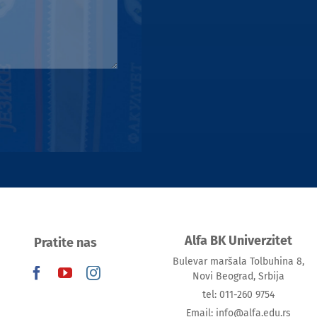
Alfa BK Univerzitet
Pratite nas
Bulevar maršala Tolbuhina 8,
Novi Beograd, Srbija
tel: 011-260 9754
Email: info@alfa.edu.rs