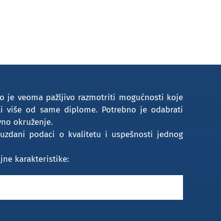
o je veoma pažljivo razmotriti mogućnosti koje
iti više od same diplome. Potrebno je odabrati
vno okruženje.
uzdani podaci o kvalitetu i uspešnosti jednog
jne karakteristike: