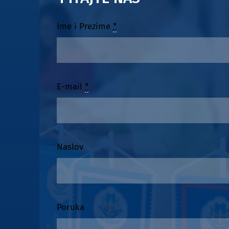
Ime i Prezime
*
E-mail
*
Naslov
Poruka