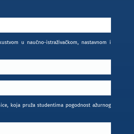
skustvom u naučno-istraživačkom, nastavnom i
nice, koja pruža studentima pogodnost ažurnog