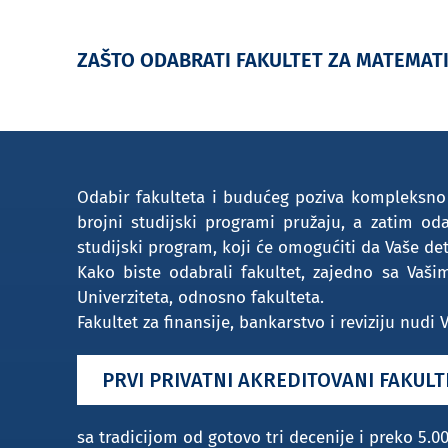
ZAŠTO ODABRATI FAKULTET ZA MATEMAT
Odabir fakulteta i budućeg poziva kompleksno 
brojni studijski programi pružaju, a zatim od
studijski program, koji će omogućiti da Vaše d
Kako biste odabrali fakultet, zajedno sa Vaš
Univerziteta, odnosno fakulteta.
Fakultet za finansije, bankarstvo i reviziju nud
PRVI PRIVATNI AKREDITOVANI FAKULT
sa tradicijom od gotovo tri decenije i preko 5.