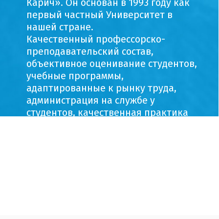
Карич». Он основан в 1993 году как
первый частный Университет в
нашей стране.
Качественный профессорско-
преподавательский состав,
объективное оценивание студентов,
учебные программы,
адаптированные к рынку труда,
администрация на службе у
студентов, качественная практика
наших студентов, успешное
международное сотрудничество,
адекватные условия - современно
оборудованные кабинеты и учебные
классы, на более чем 2000
квадратных метров , являются
методом получения качественного
образования.