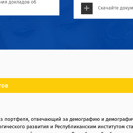
ния докладов об
Скачайте доку
тов
з портфеля, отвечающий за демографию и демографиче
огического развития и Республиканским институтом ст