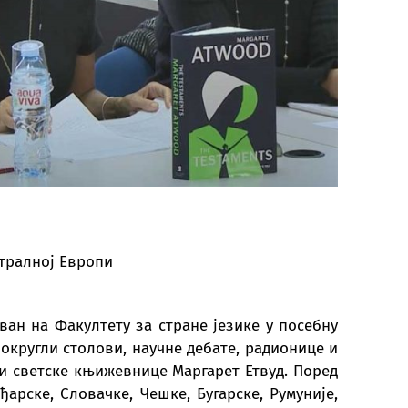
INSTITUT „PETAR KARIĆ“
нтралној Европи
ован на Факултету за стране језике у посебну
округли столови, научне дебате, радионице и
и светске књижевнице Маргарет Етвуд. Поред
арске, Словачке, Чешке, Бугарске, Румуније,