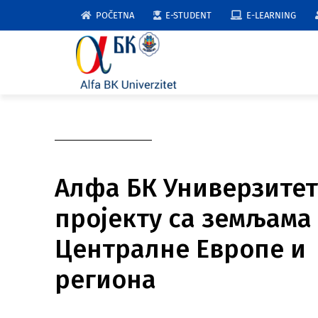
Skip
POČETNA
E-STUDENT
E-LEARNING
to
content
Алфа БК Универзитет
пројекту са земљама
Централне Европе и
региона