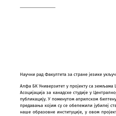
Научни рад Факултета за стране језике укључ
Алфа БК Универзитет у пројекту са земљама 
Aсоцијација за канадске студије у Централно
публикацију. У поменутом априлском билтену
предавања којим су се обележили јубилеј с
наше образовне институције, у овом пројект