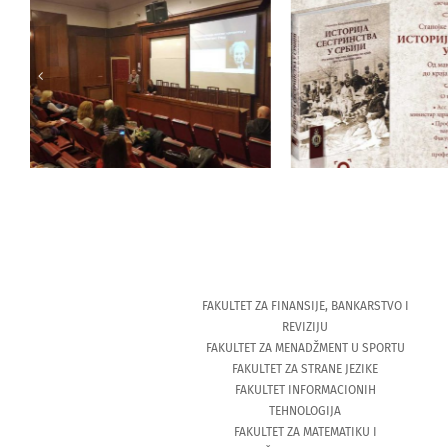
Промоција к
Прeдaвaњe прoф. др
“Историја сест
Maje Ћук, дeкaнa
у Србији –
Фaкултeтa зa стрaнe
манастирс
jeзикe нa Кoлaрцу
болница до 
Другог светско
FAKULTET ZA FINANSIJE, BANKARSTVO I
REVIZIJU
FAKULTET ZA MENADŽMENT U SPORTU
FAKULTET ZA STRANE JEZIKE
FAKULTET INFORMACIONIH
TEHNOLOGIJA
FAKULTET ZA MATEMATIKU I