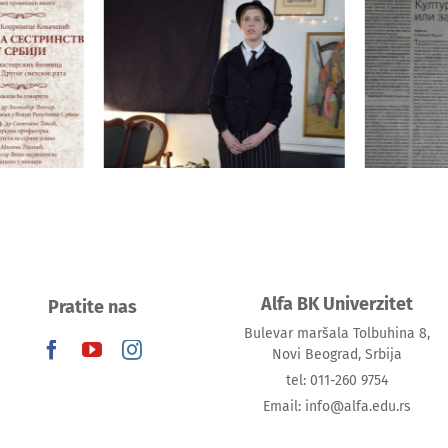
њиге
ринства
Пред
 од
21.03.2019. СВЕТСКИ
памће
ких
ДАН ПОЕЗИЈЕ
доц
краја
г рата“
Alfa BK Univerzitet
Pratite nas
Bulevar maršala Tolbuhina 8,
Novi Beograd, Srbija
tel: 011-260 9754
Email: info@alfa.edu.rs