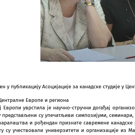
ен у публикацију Асоцијације за канадске студије у Це
Централне Европе и региона
ј Европи уврстила је научно-стручни догађај организ
 представљени су упечатљиви симпозијуми, семинари, 
тваралаштва и рођендан признате савремене канадске 
у су учествовали универзитети и организације из Мађ