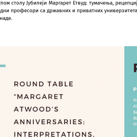
глом столу Јубилеји Маргарет Етвуд: тумачења, рецепциј
ледни професори са државних и приватних универзитета
наде.