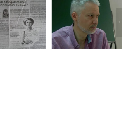
Проф. др Александар
авање „Жене,
Прњат на јавној
ње, историја“
расправи о
. др Светлане
формирању
Томић
Националне
академије