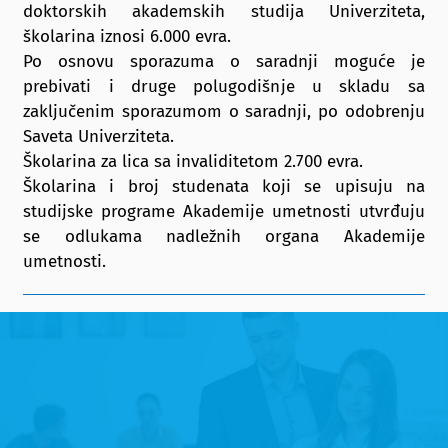
doktorskih akademskih studija Univerziteta,
školarina iznosi 6.000 evra.
Po osnovu sporazuma o saradnji moguće je
prebivati i druge polugodišnje u skladu sa
zaključenim sporazumom o saradnji, po odobrenju
Saveta Univerziteta.
Školarina za lica sa invaliditetom 2.700 evra.
Školarina i broj studenata koji se upisuju na
studijske programe Akademije umetnosti utvrđuju
se odlukama nadležnih organa Akademije
umetnosti.