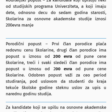
Roditeljski popust – Za kandidate koji upisuju neki
od studijskih programa Univerziteta, a koji imaju
dete, odnosno decu do sedam godina starosti,
školarina za osnovne akademske studije iznosi
200evra manje
Porodični popust – Prvi član porodice plaća
redovnu cenu školarine, drugi član porodice ima
popust u iznosu od
200 evra
od pune cene
školarine, treći i svaki sledeći član porodice ima
popust u iznosu od 2
00 evra
od pune cene
školarine. Odobren popust važi za ceo period
studiranja, pod uslovom da studenti do kraja
tekuće školske godine steknu uslov za upis u
narednu godinu studija.
Za kandidate koji se upišu na osnovne akademske