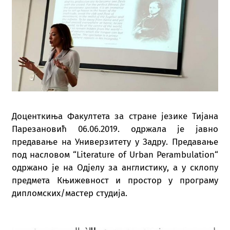
Доценткиња Факултета за стране језике Тијана
Парезановић 06.06.2019. одржала је јавно
предавање на Универзитету у Задру. Предавање
под насловом “Literature of Urban Perambulation“
одржано је на Одјелу за англистику, а у склопу
предмета Књижевност и простор у програму
дипломских/мастер студија.