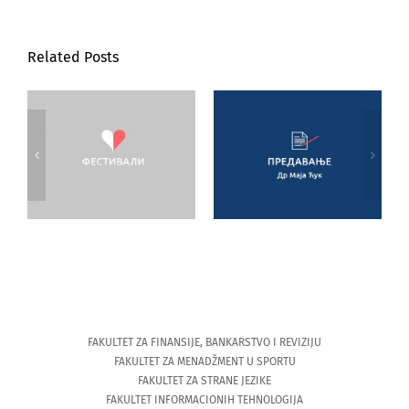
Related Posts
Прeдaвaњe
прoф. др Maje
Ћук, дeкaнa
Фестивали
Фaкултeтa зa
стрaнe jeзикe нa
Кoлaрцу
FAKULTET ZA FINANSIJE, BANKARSTVO I REVIZIJU
FAKULTET ZA MENADŽMENT U SPORTU
FAKULTET ZA STRANE JEZIKE
FAKULTET INFORMACIONIH TEHNOLOGIJA