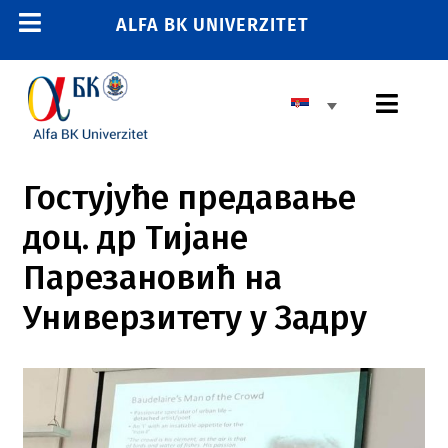
Skip
ALFA BK UNIVERZITET
Toggle
to
content
Navigation
POČETNA
Toggl
E-STUDENT
Navig
E-LEARNING
OSNOVNE STUDIJE
Гостујуће предавање
E-ZAPOSLENI
доц. др Тијане
MASTER STUDIJE
011 2606 380
Парезановић на
info@alfa.edu.rs
DOKTORSKE STUDIJE
Универзитету у Задру
UPIS
UNIVERZITET