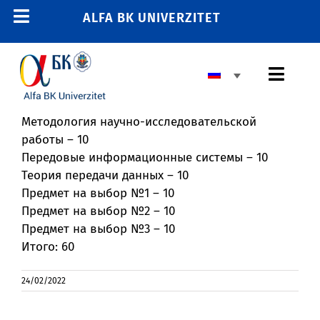
Skip
ALFA BK UNIVERZITET
Toggle
to
content
Navigation
ГЛАВНАЯ
Toggl
E-СТУДЕНТ
Navig
E-ОБУЧЕНИЕ
Методология научно-исследовательской
БАЗОВОЕ ВЫСШЕЕ ОБРАЗОВАНИЕ
работы – 10
E-РАБОТНИК
Передовые информационные системы – 10
МАГИСТРАТУРА
011 2606380
Теория передачи данных – 10
Предмет на выбор №1 – 10
info@alfa.edu.rs
ДОКТОРАНТУРА
Предмет на выбор №2 – 10
Предмет на выбор №3 – 10
ЗАЧИСЛЕНИЕ
Итого: 60
УНИВЕРСИТЕТ
24/02/2022