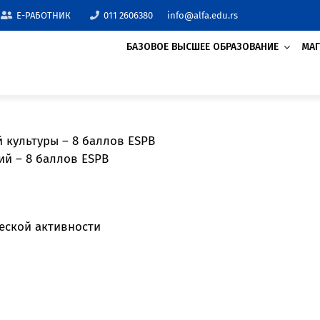
E-РАБОТНИК
011 2606380
info@alfa.edu.rs
БАЗОВОЕ ВЫСШЕЕ ОБРАЗОВАНИЕ
МАГ
ТОРГОВЛЯ
МЕНЕДЖМЕНТ В СПО
БУХГАЛТЕРСКИЙ УЧЕ
культуры – 8 баллов ESPB
ФИНАНСЫ (ДИСТАНЦ
ий – 8 баллов ESPB
АГРОБИЗНЕС И АГР
ЭКОНОМИКА
Более 20 аккредитованных программ 
предлагаемых нашим Университетом,
еской активности
возможность каждому найти что-то дл
получить знания, которые будут соот
его/ее будущему званию.