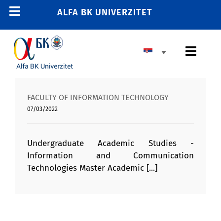
Skip
ALFA BK UNIVERZITET
Toggle
to
content
Navigation
POČETNA
Toggl
E-STUDENT
Navig
E-LEARNING
OSNOVNE STUDIJE
FACULTY OF INFORMATION TECHNOLOGY
E-ZAPOSLENI
07/03/2022
MASTER STUDIJE
011 2606 380
info@alfa.edu.rs
DOKTORSKE STUDIJE
Undergraduate Academic Studies -
Information and Communication
UPIS
Technologies Master Academic [...]
UNIVERZITET