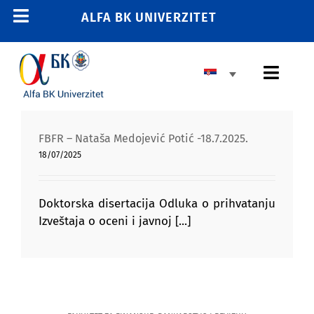
Skip
ALFA BK UNIVERZITET
Toggle
to
content
Navigation
POČETNA
Toggl
E-STUDENT
Navig
E-LEARNING
OSNOVNE STUDIJE
FBFR – Nataša Medojević Potić -18.7.2025.
E-ZAPOSLENI
18/07/2025
MASTER STUDIJE
011 2606 380
info@alfa.edu.rs
DOKTORSKE STUDIJE
Doktorska disertacija Odluka o prihvatanju
Izveštaja o oceni i javnoj [...]
UPIS
UNIVERZITET