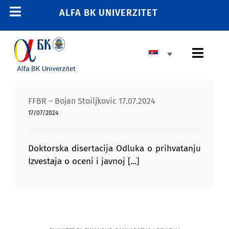
Skip
ALFA BK UNIVERZITET
Toggle
to
content
Navigation
POČETNA
Toggl
E-STUDENT
Navig
E-LEARNING
OSNOVNE STUDIJE
FFBR – Bojan Stoiljkovic 17.07.2024
E-ZAPOSLENI
17/07/2024
MASTER STUDIJE
011 2606 380
info@alfa.edu.rs
DOKTORSKE STUDIJE
Doktorska disertacija Odluka o prihvatanju
Izvestaja o oceni i javnoj [...]
UPIS
UNIVERZITET