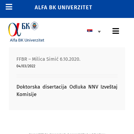
Skip
ALFA BK UNIVERZITET
Toggle
to
content
Navigation
POČETNA
Toggl
E-STUDENT
Navig
E-LEARNING
OSNOVNE STUDIJE
FFBR – Milica Simić 6.10.2020.
E-ZAPOSLENI
04/03/2022
MASTER STUDIJE
011 2606 380
info@alfa.edu.rs
DOKTORSKE STUDIJE
Doktorska disertacija Odluka NNV Izveštaj
Komisije
UPIS
UNIVERZITET