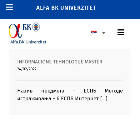
Skip
ALFA BK UNIVERZITET
Toggle
to
content
Navigation
POČETNA
Toggl
E-STUDENT
Navig
E-LEARNING
OSNOVNE STUDIJE
INFORMACIONE TEHNOLOGIJE MASTER
E-ZAPOSLENI
24/02/2022
MASTER STUDIJE
011 2606 380
info@alfa.edu.rs
DOKTORSKE STUDIJE
Назив предмета - ЕСПБ Методе
истраживања - 6 ЕСПБ Интернет [...]
UPIS
UNIVERZITET