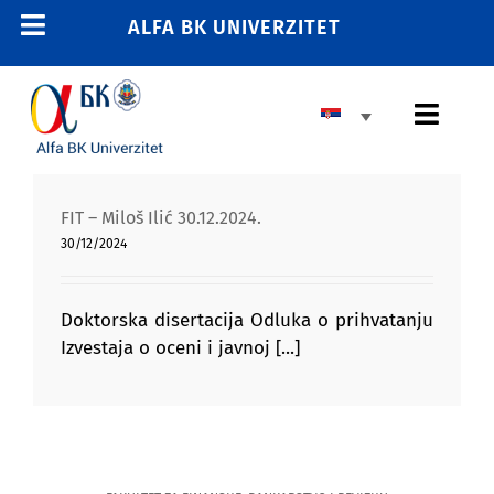
Skip
ALFA BK UNIVERZITET
Toggle
to
content
Navigation
POČETNA
Toggl
E-STUDENT
Navig
E-LEARNING
OSNOVNE STUDIJE
FIT – Miloš Ilić 30.12.2024.
E-ZAPOSLENI
30/12/2024
MASTER STUDIJE
011 2606 380
info@alfa.edu.rs
DOKTORSKE STUDIJE
Doktorska disertacija Odluka o prihvatanju
Izvestaja o oceni i javnoj [...]
UPIS
UNIVERZITET