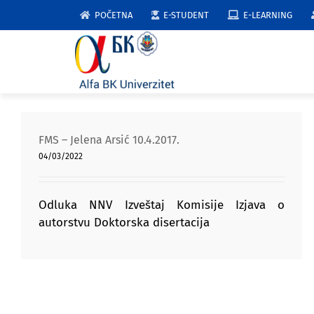
Skip
POČETNA
E-STUDENT
E-LEARNING
to
content
FMS – Jelena Arsić 10.4.2017.
04/03/2022
Odluka NNV Izveštaj Komisije Izjava o
autorstvu Doktorska disertacija