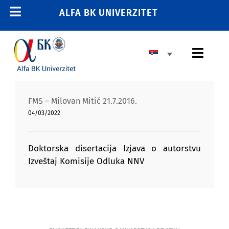
Skip
ALFA BK UNIVERZITET
Toggle
to
content
Navigation
POČETNA
Toggl
E-STUDENT
Navig
E-LEARNING
OSNOVNE STUDIJE
FMS – Milovan Mitić 21.7.2016.
E-ZAPOSLENI
04/03/2022
MASTER STUDIJE
011 2606 380
info@alfa.edu.rs
DOKTORSKE STUDIJE
Doktorska disertacija Izjava o autorstvu
Izveštaj Komisije Odluka NNV
UPIS
UNIVERZITET