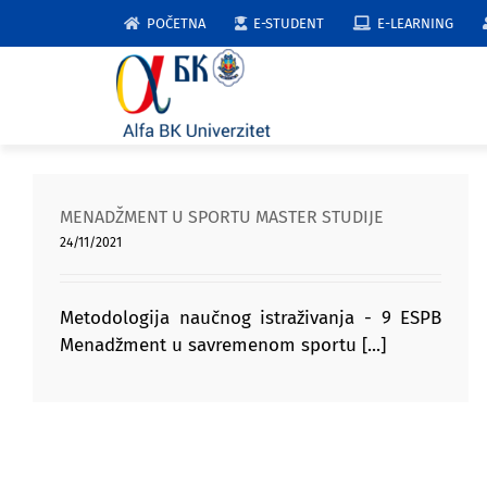
Skip
POČETNA
E-STUDENT
E-LEARNING
to
content
MENADŽMENT U SPORTU MASTER STUDIJE
24/11/2021
Metodologija naučnog istraživanja - 9 ESPB
Menadžment u savremenom sportu [...]