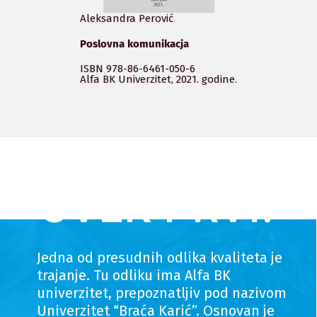
Aleksandra Perović
Poslovna komunikacja
ISBN 978-86-6461-050-6
Alfa BK Univerzitet, 2021. godine.
UVEK PRVI!
Jedna od presudnih odlika kvaliteta je
trajanje. Tu odliku ima Alfa BK
univerzitet, prepoznatljiv pod nazivom
Univerzitet “Braća Karić”. Osnovan je