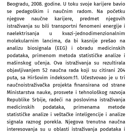
Beogradu, 2008. godine. U toku svoje karijere bavio
se pedagoškim i naučnim radom. Na početku
njegove naučne karijere, predmet njegovih
istraživanja su bili transportni fenomeni energije i
naelektrisanja u kvazi-jednodimenzionalnim
molekularnim lancima, da bi kasnije prešao na
analizu biosignala (EEG) i obradu medicinskih
podataka, primenom metoda statističke analize i
mašinskog učenja. Ova istraživanja su rezultirala
objavljivanjem 52 naučna rada koji su citirani 204
puta, sa Hiršovim indeksom:11. Učestvovao je u tri
naučnoistraživačka projekta finansirana od strane
Ministarstva nauke, prosvete i tehnološkog razvoja
Republike Srbije, radeći na poslovima istraživanja
medicinskih podataka, primenama metode
statističke analize i veštačke inteligencije i analize
signala raznog porekla. Njegova trenutna naučna
interesovanja su u oblasti istraživanja podataka i