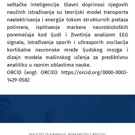
veštačke inteligencije. Glavni doprinosi njegovih
naučnih istraživanja su teorijski model transporta
naelektrisanja i energije tokom strukturnih prelaza
polimera, ispitivanje markera neurobioloških
poremećaja kod ljudi i životinja analizom EEG
signala, istraživanja sporih i ultrasporih oscilacija
kortikalne neuronske mreže ljudskog mozga i
dizajn modela mašinskog učenja za prediktivnu
analitiku u raznim oblastima nauke.
ORCID (engl: ORCID): https://orcid.org/0000-0003-
1429-0582
FAKULTET ZA FINANSIJE, BANKARSTVO I REVIZIJU