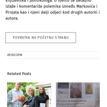
književnika i politikologa. U njemu se detaljno
izlaže i komentariše polemika između Markovića i
Prnjata kao i njeni dalji odjeci kod drugih autorki i
autora.
POVRATAK NA POČETNU STRANU
20/03/2018
Related Posts
Publication of
Publications of
the contest for
the Alfa BK
enrollment in
University in the
accredited