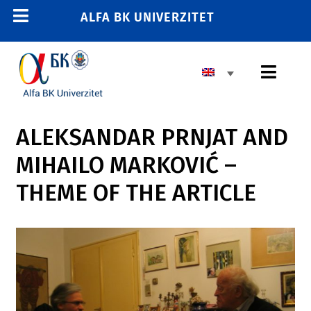
Skip
ALFA BK UNIVERZITET
Toggle
to
content
Navigation
Toggl
Navig
ALEKSANDAR PRNJAT AND
MIHAILO MARKOVIĆ –
THEME OF THE ARTICLE