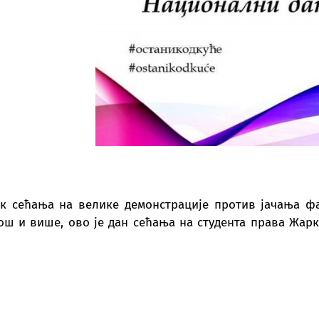
нак сећања на велике демонстрације против јачања ф
још и више, ово је дан сећања на студента права Жар