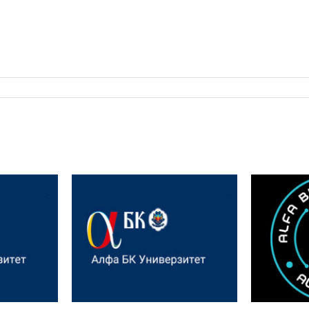
rijana
Interna
Uspešno održana panel
 na
Confe
diskusija na Alfa BK
elikog
– Sm
Univerzitetu
ta Tamiš
Modern