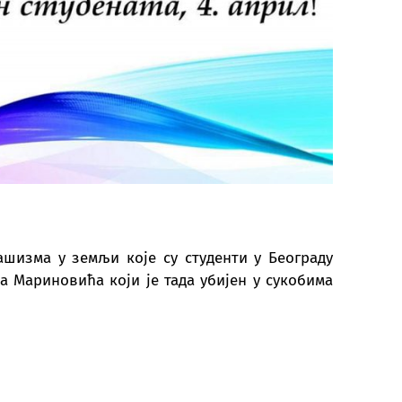
INSTITUT „PETAR KARIĆ“
ашизма у земљи које су студенти у Београду
ка Мариновића који је тада убијен у сукобима