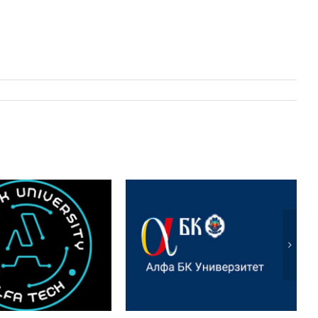
Међународни научни
tional Scientific
скуп: Ecologica — Ви и
rence „ALFATECH
иновације у
art Cities and
енергетици и
 Technologies“
пољопривреди