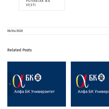
POVRATAK NA
VESTI
06/04/2020
Related Posts
Victoria Day – praznik u
Profesorka Ma
anglofonoj kulturi,
Joksimović
umetnički performans i
obeležavanju v
projektna nastava
jubileja Institu