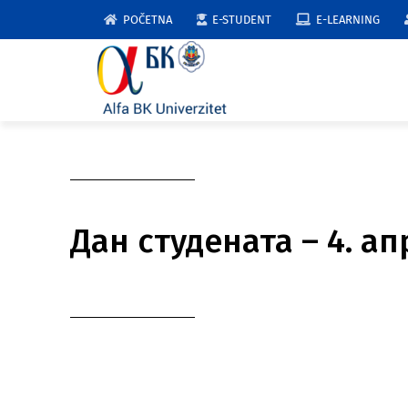
Skip
POČETNA
E-STUDENT
E-LEARNING
to
content
Дан студената – 4. а