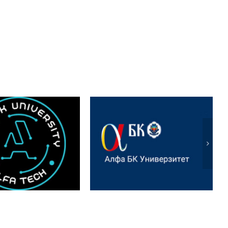
Међународни научни
tional Scientific
скуп: Ecologica — Ви и
rence „ALFATECH
иновације у
art Cities and
енергетици и
 Technologies“
пољопривреди