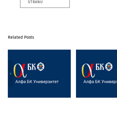
STRANU
Related Posts
Victoria Day – praznik u
Profesorka Ma
anglofonoj kulturi,
Joksimović
umetnički performans i
obeležavanju v
projektna nastava
jubileja Institu