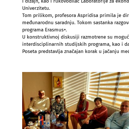
i dizajn, kao i rukovodilac Laboratorije za ekon
Univerzitetu.
Tom prilikom, profesora Aspridisa primila je di
međunarodnu saradnju. Tokom sastanka razgovar
programa Erasmus+.
U konstruktivnoj diskusiji razmotrene su moguć
interdisciplinarnih studijskih programa, kao i 
Poseta predstavlja značajan korak u jačanju me