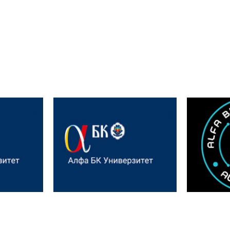
rijana
Interna
Uspešno održana panel
 na
Confe
diskusija na Alfa BK
elikog
– Sm
Univerzitetu
ta Tamiš
Modern