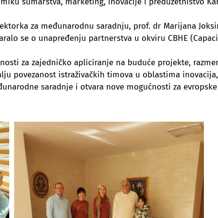
omiku šumarstva, marketing, inovacije i preduzetništvo Kar
rektorka za međunarodnu saradnju, prof. dr Marijana Joksi
alo se o unapređenju partnerstva u okviru CBHE (Capacit
nosti za zajedničko apliciranje na buduće projekte, razm
dalju povezanost istraživačkih timova u oblastima inovacij
đunarodne saradnje i otvara nove mogućnosti za evropske 