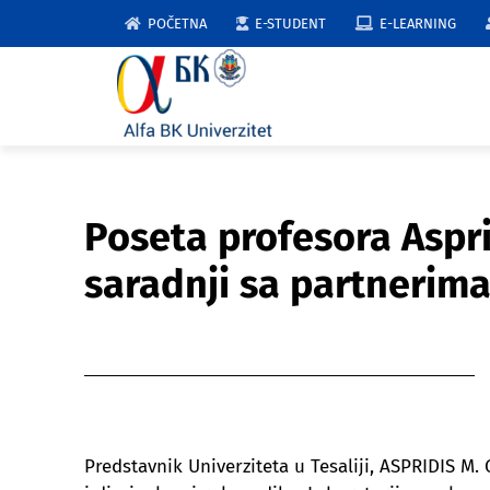
Skip
POČETNA
E-STUDENT
E-LEARNING
to
content
Poseta profesora Aspr
saradnji sa partnerima
Predstavnik Univerziteta u Tesaliji, ASPRIDIS M