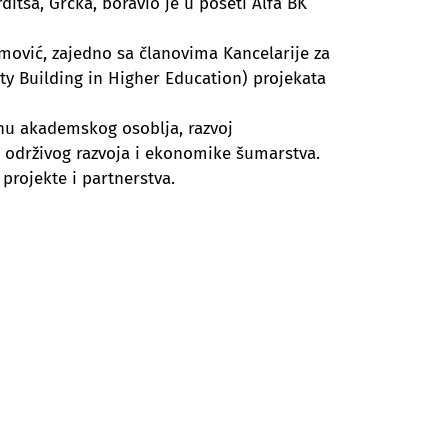
ditsa, Grčka, boravio je u poseti Alfa BK
INSTITUT „PETAR KARIĆ“
mović, zajedno sa članovima Kancelarije za
y Building in Higher Education) projekata
enu akademskog osoblja, razvoj
a, održivog razvoja i ekonomike šumarstva.
projekte i partnerstva.