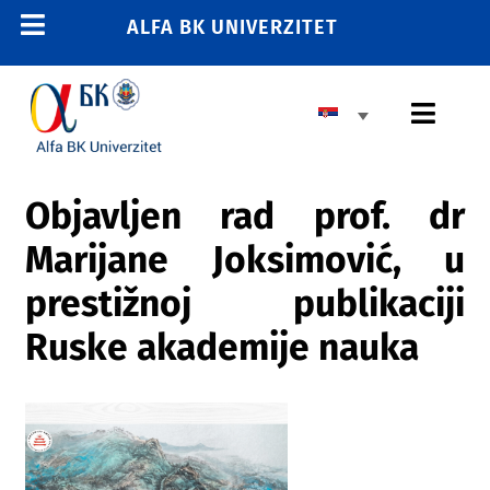
Skip
ALFA BK UNIVERZITET
Toggle
to
content
Navigation
POČETNA
Toggl
E-STUDENT
Navig
E-LEARNING
OSNOVNE STUDIJE
Objavljen rad prof. dr
E-ZAPOSLENI
Marijane Joksimović, u
MASTER STUDIJE
011 2606 380
prestižnoj publikaciji
info@alfa.edu.rs
DOKTORSKE STUDIJE
Ruske akademije nauka
UPIS
UNIVERZITET