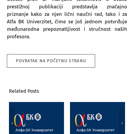
prestižnoj publikaciji predstavlja značajno
priznanje kako za njen lični naučni rad, tako i za
Alfa BK Univerzitet, čime se još jednom potvrđuje
međunarodna prepoznatljivost i stručnost naših
profesora.
POVRATAK NA POČETNU STRANU
Related Posts
Poseta prof. dr
Marijane
Jezik, književnost
Joksimović
i veštačka
Univerzitetu u