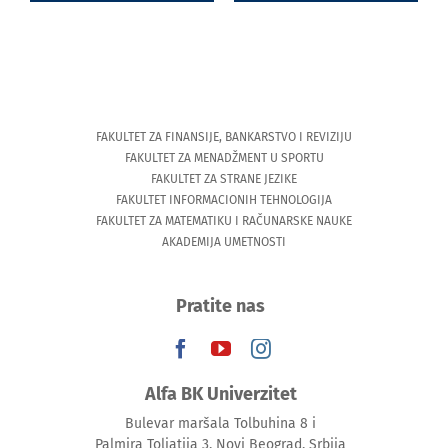
Thessaly)
FAKULTET ZA FINANSIJE, BANKARSTVO I REVIZIJU
FAKULTET ZA MENADŽMENT U SPORTU
FAKULTET ZA STRANE JEZIKE
FAKULTET INFORMACIONIH TEHNOLOGIJA
FAKULTET ZA MATEMATIKU I RAČUNARSKE NAUKE
AKADEMIJA UMETNOSTI
Pratite nas
Alfa BK Univerzitet
Bulevar maršala Tolbuhina 8 i
Palmira Toljatija 3, Novi Beograd, Srbija