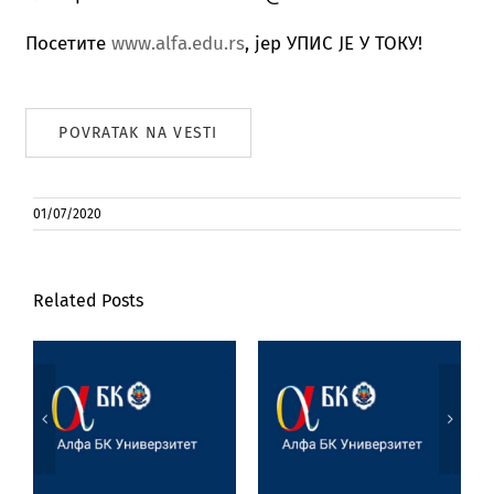
Посетите
www.alfa.edu.rs
, јер УПИС ЈЕ У ТОКУ!
POVRATAK NA VESTI
01/07/2020
Related Posts
Poseta prof. dr
Marijane
Jezik, književnost
Joksimović
i veštačka
Univerzitetu u
inteligencija
Tesaliji
(University of