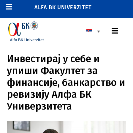
Skip
ALFA BK UNIVERZITET
Toggle
to
content
Navigation
POČETNA
Toggl
E-STUDENT
Navig
E-LEARNING
OSNOVNE STUDIJE
Инвестирај у себе и
E-ZAPOSLENI
упиши Факултет за
MASTER STUDIJE
011 2606 380
финансије, банкарство и
info@alfa.edu.rs
DOKTORSKE STUDIJE
ревизију Алфа БК
UPIS
Универзитета
UNIVERZITET