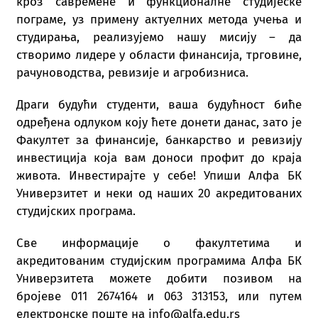
кроз савремене и функционалне студијеске
пограме, уз примену актуелних метода учења и
студирања, реализујемо нашу мисију – да
створимо лидере у области финансија, трговине,
рачуноводства, ревизије и агробизниса.
Драги будући студенти, ваша будућност биће
одређена одлуком коју ћете донети данас, зато је
Факултет за финансије, банкарство и ревизију
инвестиција која вам доноси профит до краја
живота. Инвестирајте у себе! Упиши Алфа БК
Универзитет и неки од наших 20 акредитованих
студијских програма.
Све информације о факултетима и
акредитованим студијским програмима Алфа БК
Универзитета можете добити позивом на
бројеве 011 2674164 и 063 313153, или путем
електронске поште на info@alfa.edu.rs