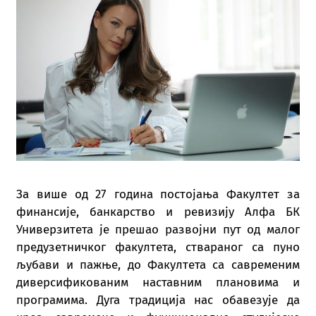
За више од 27 година постојања Факултет за
финансије, банкарство и ревизију Алфа БК
Универзитета је прешао развојни пут од малог
предузетничког факултета, ствараног са пуно
љубави и пажње, до Факултета са савременим
диверсификованим наставним плановима и
програмима. Дуга традиција нас обавезује да