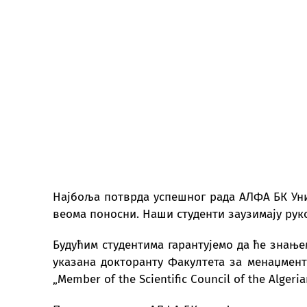
Најбоља потврда успешног рада АЛФА БК Уни
веома поносни. Наши студенти заузимају рук
Будућим студентима гарантујемо да ће знање
указана докторанту Факултета за менаџмент 
„Member of the Scientific Council of the Algeria