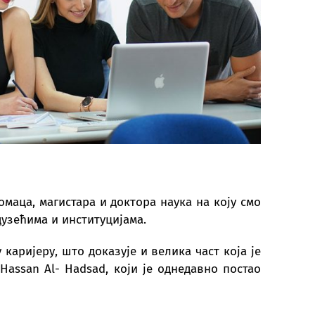
INSTITUT „PETAR KARIĆ“
аца, магистара и доктора наука на коју смо
узећима и институцијама.
аријеру, што доказује и велика част која је
Hassan Al- Hadsad, који је однедавно постао