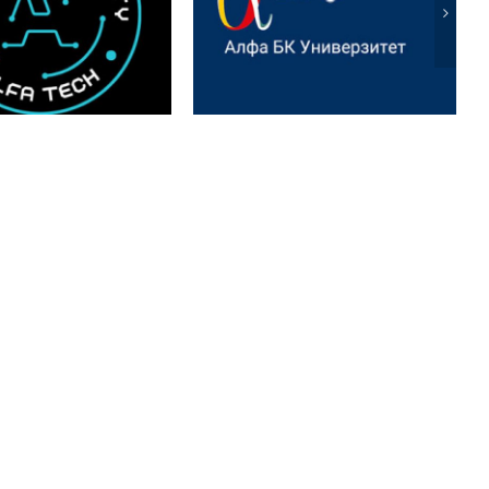
скуп: Ecologica — Ви и
rence „ALFATECH
иновације у
art Cities and
енергетици и
 Technologies“
пољопривреди