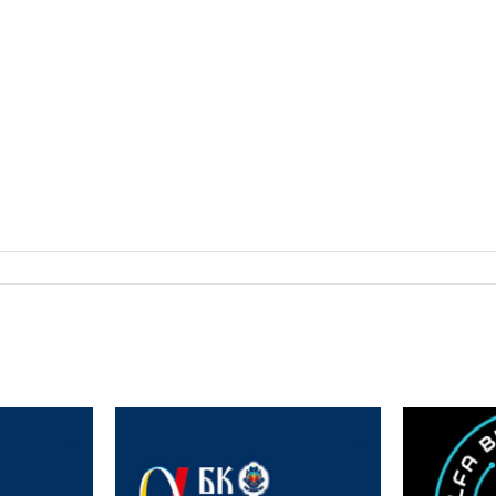
rijana
Interna