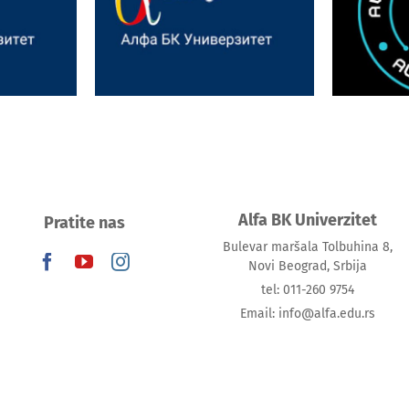
Uspešno održana panel
 na
Confe
diskusija na Alfa BK
elikog
– Sm
Univerzitetu
ta Tamiš
Modern
Alfa BK Univerzitet
Pratite nas
Bulevar maršala Tolbuhina 8,
Novi Beograd, Srbija
tel: 011-260 9754
Email: info@alfa.edu.rs