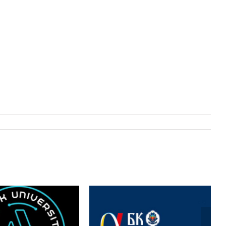
Међународни научни
tional Scientific