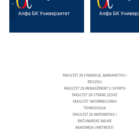
anglofonoj kulturi,
Joksimović
umetnički performans i
obeležavanju v
projektna nastava
jubileja Institu
FAKULTET ZA FINANSIJE, BANKARSTVO I
REVIZIJU
FAKULTET ZA MENADŽMENT U SPORTU
FAKULTET ZA STRANE JEZIKE
FAKULTET INFORMACIONIH
TEHNOLOGIJA
FAKULTET ZA MATEMATIKU I
RAČUNARSKE NAUKE
AKADEMIJA UMETNOSTI