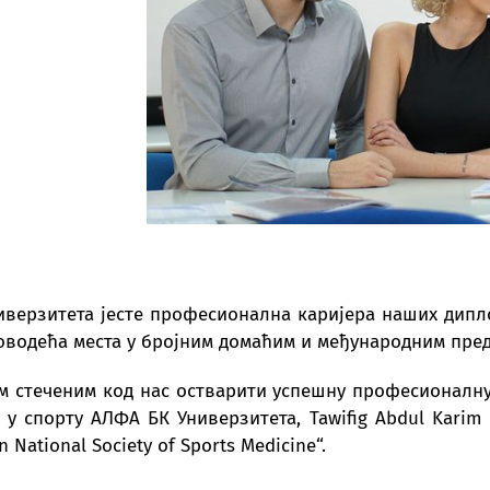
верзитета јесте професионална каријера наших диплом
оводећа места у бројним домаћим и међународним пред
м стеченим код нас остварити успешну професионалну к
у спорту АЛФА БК Универзитета, Tawifig Abdul Karim 
n National Society of Sports Medicine“.