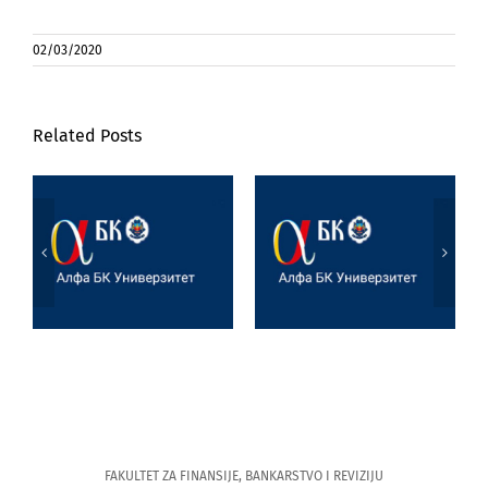
02/03/2020
Related Posts
Poseta prof. dr
Marijane
Jezik, književnost
Joksimović
i veštačka
Univerzitetu u
inteligencija
Tesaliji
(University of
Thessaly)
FAKULTET ZA FINANSIJE, BANKARSTVO I REVIZIJU