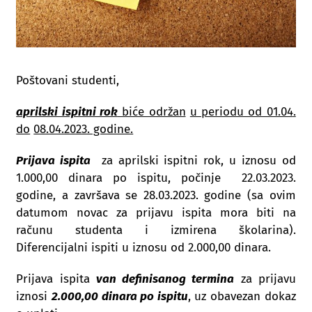
Poštovani studenti,
aprilski ispitni rok
biće održan
u periodu od 01.04
.
do
08.04.2023. godine.
Prijava ispita
za aprilski ispitni rok, u iznosu od
1.000,00 dinara po ispitu, počinje 22.03.2023.
godine, a završava se 28.03.2023. godine (sa ovim
datumom novac za prijavu ispita mora biti na
računu studenta i izmirena školarina).
Diferencijalni ispiti u iznosu od 2.000,00 dinara.
Prijava ispita
van definisanog termina
za prijavu
iznosi
2.000,00 dinara po ispitu
, uz obavezan dokaz