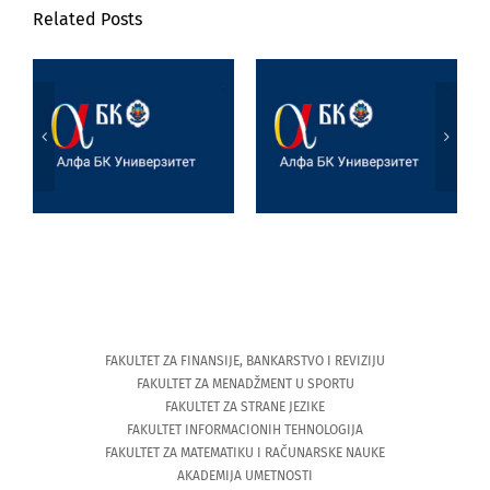
Related Posts
Poseta prof. dr
Marijane
Jezik, književnost
Joksimović
i veštačka
Univerzitetu u
inteligencija
Tesaliji
(University of
Thessaly)
FAKULTET ZA FINANSIJE, BANKARSTVO I REVIZIJU
FAKULTET ZA MENADŽMENT U SPORTU
FAKULTET ZA STRANE JEZIKE
FAKULTET INFORMACIONIH TEHNOLOGIJA
FAKULTET ZA MATEMATIKU I RAČUNARSKE NAUKE
AKADEMIJA UMETNOSTI