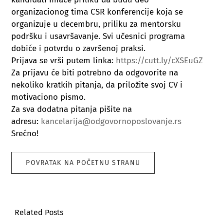
organizacionog tima CSR konferencije koja se
organizuje u decembru, priliku za mentorsku
podršku i usavršavanje. Svi učesnici programa
dobiće i potvrdu o završenoj praksi.
Prijava se vrši putem linka:
https://cutt.ly/cXSEuGZ
Za prijavu će biti potrebno da odgovorite na
nekoliko kratkih pitanja, da priložite svoj CV i
motivaciono pismo.
Za sva dodatna pitanja pišite na
adresu:
kancelarija@
odgovornoposlovanje.rs
Srećno!
POVRATAK NA POČETNU STRANU
Related Posts