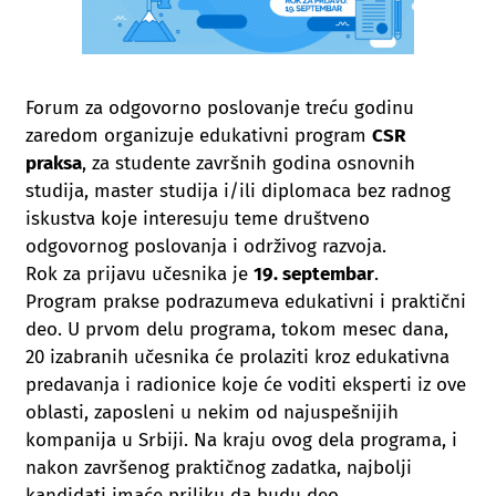
Forum za odgovorno poslovanje treću godinu
zaredom organizuje edukativni program
CSR
praksa
, za studente završnih godina osnovnih
studija, master studija i/ili diplomaca bez radnog
iskustva koje interesuju teme društveno
odgovornog poslovanja i održivog razvoja.
Rok za prijavu učesnika je
19. septembar
.
Program prakse podrazumeva edukativni i praktični
deo. U prvom delu programa, tokom mesec dana,
20 izabranih učesnika će prolaziti kroz edukativna
predavanja i radionice koje će voditi eksperti iz ove
oblasti, zaposleni u nekim od najuspešnijih
kompanija u Srbiji. Na kraju ovog dela programa, i
nakon završenog praktičnog zadatka, najbolji
kandidati imaće priliku da budu deo