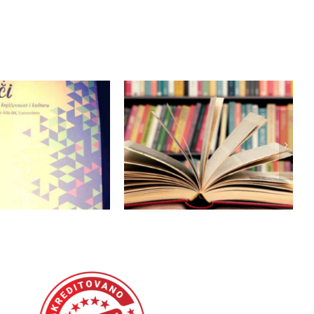
Приглашение на 11-ю
Международную
 15 – призыв к
научную
едставлению
конференцию на
факультете
иностранных языков