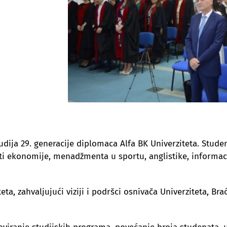
ija 29. generacije diplomaca Alfa BK Univerziteta. Studen
i ekonomije, menadžmenta u sportu, anglistike, informac
a, zahvaljujući viziji i podršci osnivača Univerziteta, Brać