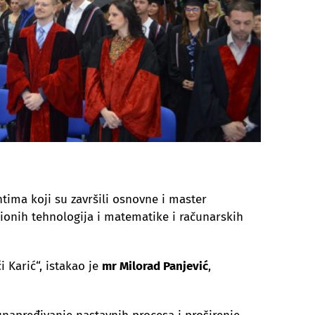
tima koji su završili osnovne i master
ionih tehnologija i matematike i računarskih
i Karić“, istakao je
mr Milorad Panjević
,