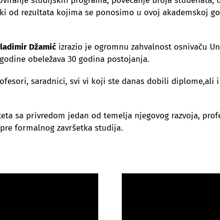
viranje studijskih programa, povećanje broja studenata, 
eki od rezultata kojima se ponosimo u ovoj akademskoj go
Vladimir Džamić
izrazio je ogromnu zahvalnost osnivaču Univ
dogodine obeležava 30 godina postojanja.
fesori, saradnici, svi vi koji ste danas dobili diplome,ali 
eta sa privredom jedan od temelja njegovog razvoja, profe
re formalnog završetka studija.