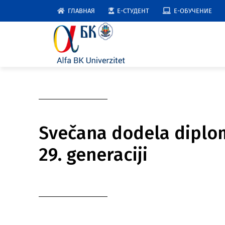
Skip
ГЛАВНАЯ
E-СТУДЕНТ
E-ОБУЧЕНИЕ
to
content
Svečana dodela diplo
29. generaciji