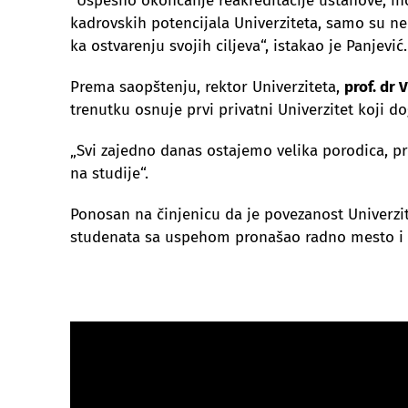
“Uspešno okončanje reakreditacije ustanove, ino
kadrovskih potencijala Univerziteta, samo su n
ka ostvarenju svojih ciljeva“, istakao je Panjević.
Prema saopštenju, rektor Univerziteta,
prof. dr 
trenutku osnuje prvi privatni Univerzitet koji 
„Svi zajedno danas ostajemo velika porodica, pro
na studije“.
Ponosan na činjenicu da je povezanost Univerzit
studenata sa uspehom pronašao radno mesto i p