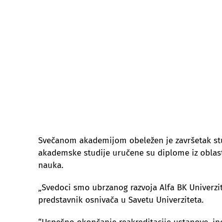
Svečanom akademijom obeležen je završetak stud
akademske studije uručene su diplome iz oblast
nauka.
„Svedoci smo ubrzanog razvoja Alfa BK Univerzitet
predstavnik osnivača u Savetu Univerziteta.