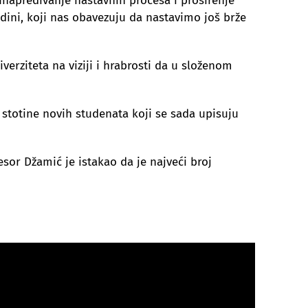
unapređivanje nastavnih procesa i proširenje
dini, koji nas obavezuju da nastavimo još brže
erziteta na viziji i hrabrosti da u složenom
i stotine novih studenata koji se sada upisuju
sor Džamić je istakao da je najveći broj