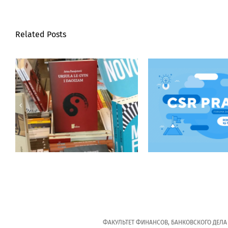
Related Posts
УРСУЛА ЛЕ ГИНН И
«ПРАКТИКА К
ДАОСИЗМ: “Федон”
Открытые зая
опубликовал книгу
образовател
доц. д-р Арте
програм
Панайотович
ФАКУЛЬТЕТ ФИНАНСОВ, БАНКОВСКОГО ДЕЛА