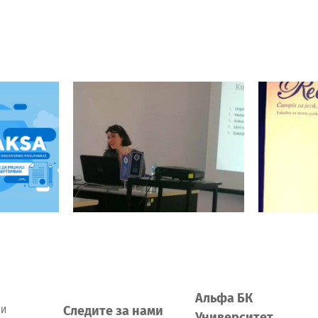
СО» –
вки на
Аккредитованный
Words
ьную
семинар в ZOUV
пр
му
Альфа БК
Следите за нами
 И
Университет