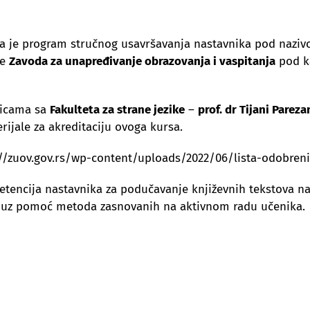
da je program stručnog usavršavanja nastavnika pod nazi
ne
Zavoda za unapređivanje obrazovanja i vaspitanja
pod ka
nicama sa
Fakulteta za strane jezike
–
prof. dr Tijani Pareza
ijale za akreditaciju ovoga kursa.
s://zuov.gov.rs/wp-content/uploads/2022/06/lista-odobren
etencija nastavnika za podučavanje književnih tekstova na
ka uz pomoć metoda zasnovanih na aktivnom radu učenika.