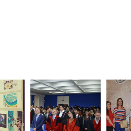
Проф.
ошла
То
Торжественное
а
презе
вручение дипломов
абот на
«Недо
29-му поколению
те
рук
студентов
языков
фун