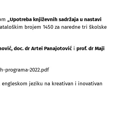
vom
„Upotreba književnih sadržaja u nastavi
taloškim brojem 1450 za naredne tri školske
nović, doc. dr Artei Panajotović
i
prof. dr Maji
ih-programa-2022.pdf
 engleskom jeziku na kreativan i inovativan