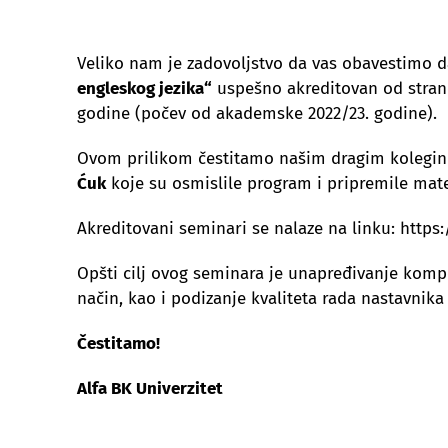
Veliko nam je zadovoljstvo da vas obavestimo 
engleskog jezika“
uspešno akreditovan od stra
godine (počev od akademske 2022/23. godine).
Ovom prilikom čestitamo našim dragim kolegi
Ćuk
koje su osmislile program i pripremile mater
Akreditovani seminari se nalaze na linku: http
Opšti cilj ovog seminara je unapređivanje komp
način, kao i podizanje kvaliteta rada nastavni
Čestitamo!
Alfa BK Univerzitet