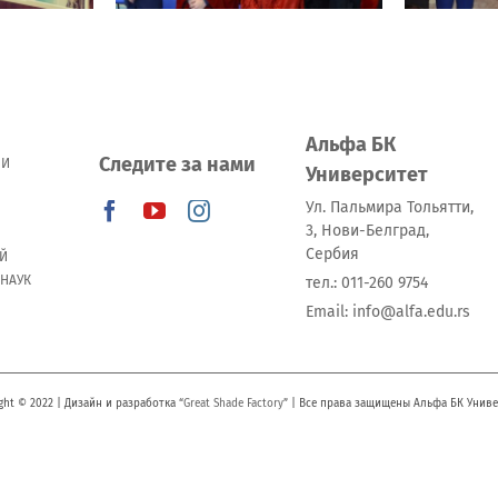
гр
Альфа БК
Следите за нами
 И
Университет
Ул. Пальмира Тольятти,
3, Нови-Белград,
Сербия
Й
 НАУК
тeл.: 011-260 9754
Email: info@alfa.edu.rs
ght © 2022 | Дизайн и разработка “
Great Shade Factory
” | Все права защищены Альфа БК Унив