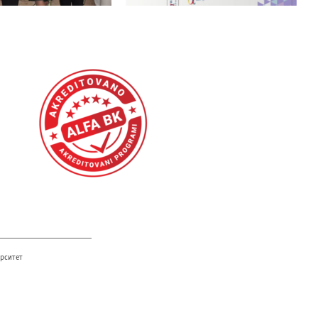
амотности»
поддержку
софинансированием
ерситет