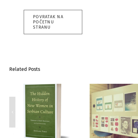
POVRATAK NA
POČETNU
STRANU
Related Posts
Премия
Успешно пр
Североамериканской
выставк
ассоциации сербских
студенческих р
исследований
факульте
Светлане Томич
иностранных 