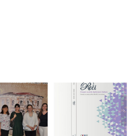
Министерство
 д-р Светлана
образования, науки и
мич провела
технического
нтацию пособия
развития в третий раз
стающая книга:
подряд положительно
оводство по
оценило журнал
кциональной
«Слова» и оказало