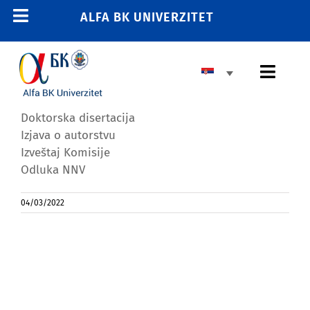
Skip
ALFA BK UNIVERZITET
Toggle
to
content
Navigation
POČETNA
Toggl
E-STUDENT
Navig
E-LEARNING
Doktorska disertacija
Izjava o autorstvu
E-ZAPOSLENI
Izveštaj Komisije
011 2606 380
Odluka NNV
info@alfa.edu.rs
04/03/2022