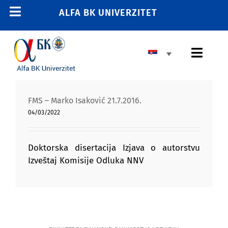
Skip
ALFA BK UNIVERZITET
Toggle
to
content
Navigation
POČETNA
Toggl
E-STUDENT
Navig
E-LEARNING
OSNOVNE STUDIJE
FMS – Marko Isaković 21.7.2016.
E-ZAPOSLENI
04/03/2022
MASTER STUDIJE
011 2606 380
info@alfa.edu.rs
DOKTORSKE STUDIJE
Doktorska disertacija Izjava o autorstvu
Izveštaj Komisije Odluka NNV
UPIS
UNIVERZITET