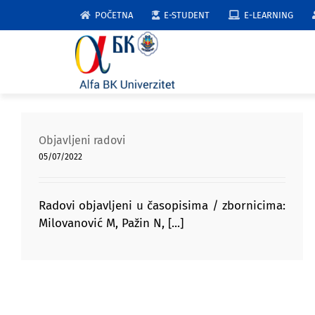
Skip
POČETNA
E-STUDENT
E-LEARNING
to
content
Objavljeni radovi
05/07/2022
Radovi objavlјeni u časopisima / zbornicima:
Milovanović M, Pažin N, [...]