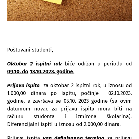
Poštovani studenti,
Oktobar 2 ispitni rok
biće održan
u periodu od
09.10
.
do
13.10.2023. godine
.
Prijava ispita
za oktobar 2 ispitni rok, u iznosu od
1.000,00 dinara po ispitu, počinje 02.10.2023.
godine, a završava se 05.10. 2023 godine (sa ovim
datumom novac za prijavu ispita mora biti na
računu studenta i izmirena školarina).
Diferencijalni ispiti u iznosu od 2.000,00 dinara.
Prijava ispita
van definisanog termina
za prijavu