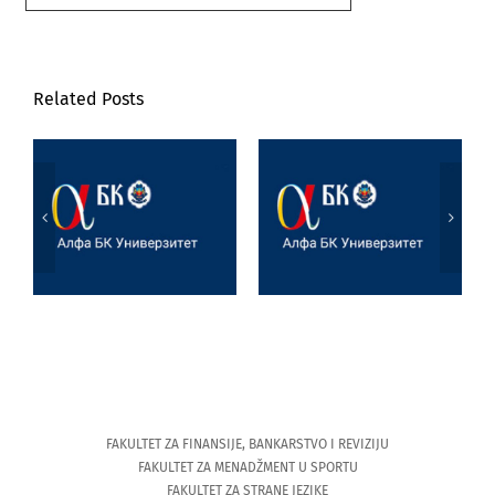
Related Posts
Poseta prof. dr
Marijane
Jezik, književnost
Joksimović
i veštačka
Univerzitetu u
inteligencija
Tesaliji
(University of
Thessaly)
FAKULTET ZA FINANSIJE, BANKARSTVO I REVIZIJU
FAKULTET ZA MENADŽMENT U SPORTU
FAKULTET ZA STRANE JEZIKE