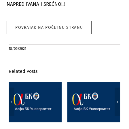
NAPRED IVANA I SREĆNO!!!
POVRATAK NA POČETNU STRANU
18/05/2021
Related Posts
Poseta prof. dr
Marijane
Jezik, književnost
Joksimović
i veštačka
Univerzitetu u
inteligencija
Tesaliji
(University of
Thessaly)