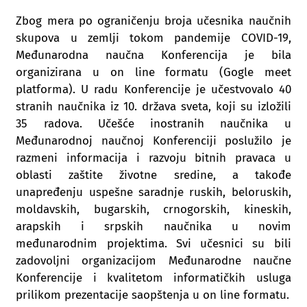
Zbog mera po ograničenju broja učesnika naučnih
skupova u zemlji tokom pandemije COVID-19,
Međunarodna naučna Konferencija je bila
organizirana u on line formatu (Gogle meet
platforma). U radu Konferencije je učestvovalo 40
stranih naučnika iz 10. država sveta, koji su izložili
35 radova. Učešće inostranih naučnika u
Međunarodnoj naučnoj Konferenciji poslužilo je
razmeni informacija i razvoju bitnih pravaca u
oblasti zaštite životne sredine, a takođe
unapređenju uspešne saradnje ruskih, beloruskih,
moldavskih, bugarskih, crnogorskih, kineskih,
arapskih i srpskih naučnika u novim
međunarodnim projektima. Svi učesnici su bili
zadovoljni organizacijom Međunarodne naučne
Konferencije i kvalitetom informatičkih usluga
prilikom prezentacije saopštenja u on line formatu.