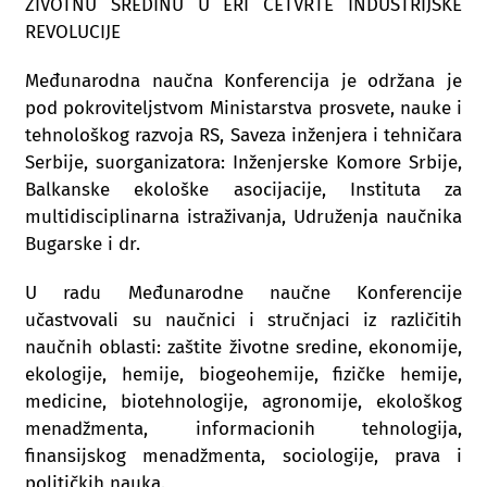
ŽIVOTNU SREDINU U ERI ČETVRTE INDUSTRIJSKE
REVOLUCIJE
Međunarodna naučna Konferencija je održana je
pod pokroviteljstvom Ministarstva prosvete, nauke i
tehnološkog razvoja RS, Saveza inženjera i tehničara
Serbije, suorganizatora: Inženjerske Komore Srbije,
Balkanske ekološke asocijacije, Instituta za
multidisciplinarna istraživanja, Udruženja naučnika
Bugarske i dr.
U radu Međunarodne naučne Konferencije
učastvovali su naučnici i stručnjaci iz različitih
naučnih oblasti: zaštite životne sredine, ekonomije,
ekologije, hemije, biogeohemije, fizičke hemije,
medicine, biotehnologije, agronomije, ekološkog
menadžmenta, informacionih tehnologija,
finansijskog menadžmenta, sociologije, prava i
političkih nauka.