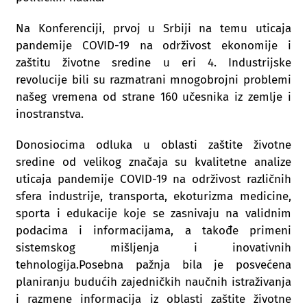
Na Konferenciji, prvoj u Srbiji na temu uticaja
pandemije COVID-19 na održivost ekonomije i
zaštitu životne sredine u eri 4. Industrijske
revolucije bili su razmatrani mnogobrojni problemi
našeg vremena od strane 160 učesnika iz zemlje i
inostranstva.
Donosiocima odluka u oblasti zaštite životne
sredine od velikog značaja su kvalitetne analize
uticaja pandemije COVID-19 na održivost različnih
sfera industrije, transporta, ekoturizma medicine,
sporta i edukacije koje se zasnivaju na validnim
podacima i informacijama, a takođe primeni
sistemskog mišljenja i inovativnih
tehnologija.Posebna pažnja bila je posvećena
planiranju budućih zajedničkih naučnih istraživanja
i razmene informacija iz oblasti zaštite životne